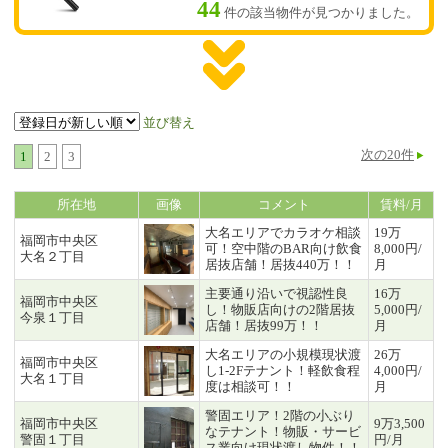
44
件の該当物件が見つかりました。
並び替え
次の20件
1
2
3
所在地
画像
コメント
賃料/月
大名エリアでカラオケ相談
19万
福岡市中央区
可！空中階のBAR向け飲食
8,000円/
大名２丁目
居抜店舗！居抜440万！！
月
主要通り沿いで視認性良
16万
福岡市中央区
し！物販店向けの2階居抜
5,000円/
今泉１丁目
店舗！居抜99万！！
月
大名エリアの小規模現状渡
26万
福岡市中央区
し1-2Fテナント！軽飲食程
4,000円/
大名１丁目
度は相談可！！
月
警固エリア！2階の小ぶり
福岡市中央区
9万3,500
なテナント！物販・サービ
警固１丁目
円/月
ス業向け現状渡し物件！！