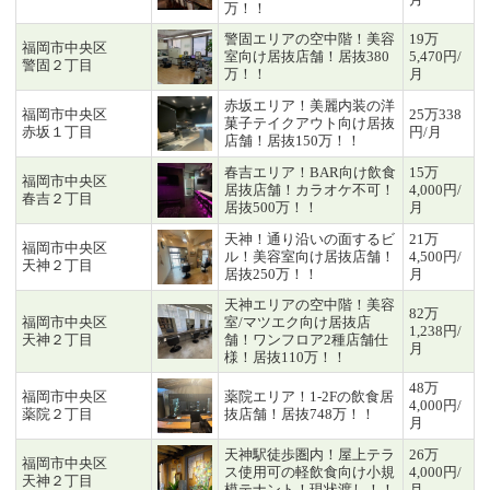
万！！
警固エリアの空中階！美容
19万
福岡市中央区
室向け居抜店舗！居抜380
5,470円/
警固２丁目
万！！
月
赤坂エリア！美麗内装の洋
福岡市中央区
25万338
菓子テイクアウト向け居抜
赤坂１丁目
円/月
店舗！居抜150万！！
春吉エリア！BAR向け飲食
15万
福岡市中央区
居抜店舗！カラオケ不可！
4,000円/
春吉２丁目
居抜500万！！
月
天神！通り沿いの面するビ
21万
福岡市中央区
ル！美容室向け居抜店舗！
4,500円/
天神２丁目
居抜250万！！
月
天神エリアの空中階！美容
82万
福岡市中央区
室/マツエク向け居抜店
1,238円/
天神２丁目
舗！ワンフロア2種店舗仕
月
様！居抜110万！！
48万
福岡市中央区
薬院エリア！1-2Fの飲食居
4,000円/
薬院２丁目
抜店舗！居抜748万！！
月
天神駅徒歩圏内！屋上テラ
26万
福岡市中央区
ス使用可の軽飲食向け小規
4,000円/
天神２丁目
模テナント！現状渡し！！
月