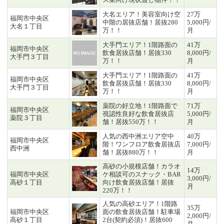
大名エリア！美容室向け空
27万
福岡市中央区
中階の居抜店舗！居抜280
5,000円/
大名１丁目
万！！
月
大手門エリア！1階路面の
41万
福岡市中央区
飲食居抜店舗！居抜330
8,000円/
大手門３丁目
万！！
月
大手門エリア！1階路面の
41万
福岡市中央区
飲食居抜店舗！居抜330
8,000円/
大手門３丁目
万！！
月
薬院の好立地！1階路面で
71万
福岡市中央区
視認性良好な飲食居抜店
5,000円/
薬院３丁目
舗！居抜550万！！
月
人気の西中洲エリア空中
40万
福岡市中央区
階！ワンフロア飲食居抜店
7,000円/
西中洲
舗！居抜880万！！
月
高砂の小規模店舗！カラオ
14万
福岡市中央区
ケ相談可のスナック・BAR
3,000円/
高砂１丁目
向け飲食居抜店舗！居抜
月
220万！！
人気の高砂エリア！1階路
35万
福岡市中央区
面の飲食居抜店舗！駐車場
2,000円/
高砂１丁目
2台(契約必須)！居抜600
月