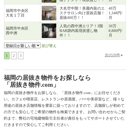
大名空中階！美麗内装のエ
49万
福岡市中央区
ステサロン向け居抜店舗！
1,348円/
大名１丁目
居抜400万！！
月
人気の西中洲エリア！3階
30万
福岡市中央区
BAR跡内装現状渡し物
8,880円/
西中洲
件！！
月
並び替え
次の20件
1
2
3
福岡の居抜き物件をお探しなら
「居抜き物件.com」
福岡の居抜き物件をお探しなら、「居抜き物件.com」にお任せくださ
い。カフェや喫茶店、レストランや居酒屋、バーや美容室など、様々な
用途の居抜き店舗情報を豊富に扱っておりますので、店舗探しが初めて
の方でも安心してご希望の物件を検索できます。 お問い合わせからご契
約まで、弊社の宅地建物取引主任者が責任をもってサポートさせていた
だきますので安心してご利用ください。