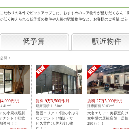
こだわりの条件でピックアップした、おすすめのレア物件が盛りだくさん！
が低く抑えられる低予算の物件や人気の駅近物件など、お客様のご希望に沿
公開！
4,000円/月
賃料 9万3,500円/月
賃料 27万5,000円/月
2
2
2
4.41m
延床面積 11.51m
延床面積 50.03m
アの小規模現状
警固エリア！2階の小ぶり
大名エリア！美容室向け
Fテナント！軽飲
なテナント！物販・サー
空中階の居抜店舗！居抜
相談可！！
ビス業向け現状渡し物
280万！！
件！！