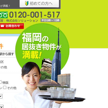
報が満載！
件
南区
その他
物販
ン
その他