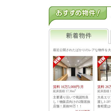
最近公開されたばかりのレアな物件を大
賃料 16万5,000円/月
賃料 26万
2
延床面積 17.36m
延床面積 1
主要通り沿いで視認性良
大名エリ
し！物販店向けの2階居抜
渡し1-2
店舗！居抜99万！！
食程度は