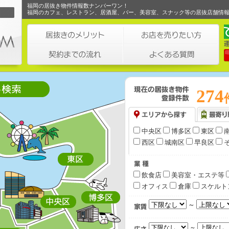
福岡の居抜き物件情報数ナンバーワン！
福岡のカフェ、レストラン、居酒屋、バー、美容室、スナック等の居抜店舗情
274
中央区
博多区
東区
西区
城南区
早良区
飲食店
美容室・エステ等
オフィス
倉庫
スケルト
～
～