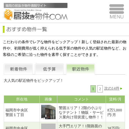
こだわりの条件でレアな物件をピックアップ！新しく登録された最新の物
件や、初期費用が低く抑えられる低予算の物件や人気の駅近物件など、お
客様のご希望に沿った物件を素早く探すことができます。
大人気の駅近物件をピックアップ！
次の14件
1
2
所在地
画像
コメント
賃料/月
警固エリア！2階の小ぶり
福岡市中央区
8万5,000
なテナント！物販・サービ
警固１丁目
円/月
ス業向け現状渡し物件！！
大手門エリア！1階路面の
福岡市中央区
38万円/