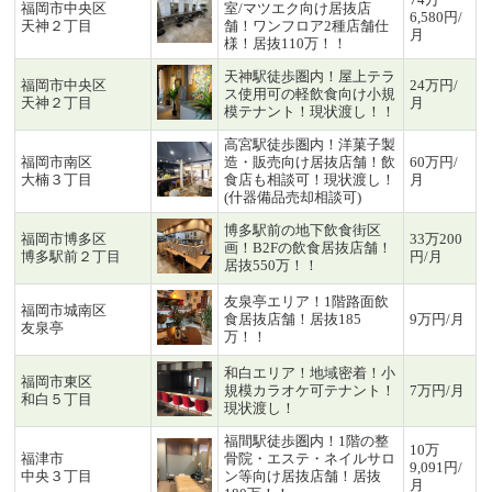
福岡市中央区
室/マツエク向け居抜店
6,580円/
天神２丁目
舗！ワンフロア2種店舗仕
月
様！居抜110万！！
天神駅徒歩圏内！屋上テラ
福岡市中央区
24万円/
ス使用可の軽飲食向け小規
天神２丁目
月
模テナント！現状渡し！！
高宮駅徒歩圏内！洋菓子製
福岡市南区
造・販売向け居抜店舗！飲
60万円/
大楠３丁目
食店も相談可！現状渡し！
月
(什器備品売却相談可)
博多駅前の地下飲食街区
福岡市博多区
33万200
画！B2Fの飲食居抜店舗！
博多駅前２丁目
円/月
居抜550万！！
友泉亭エリア！1階路面飲
福岡市城南区
食居抜店舗！居抜185
9万円/月
友泉亭
万！！
和白エリア！地域密着！小
福岡市東区
規模カラオケ可テナント！
7万円/月
和白５丁目
現状渡し！
福間駅徒歩圏内！1階の整
10万
福津市
骨院・エステ・ネイルサロ
9,091円/
中央３丁目
ン等向け居抜店舗！居抜
月