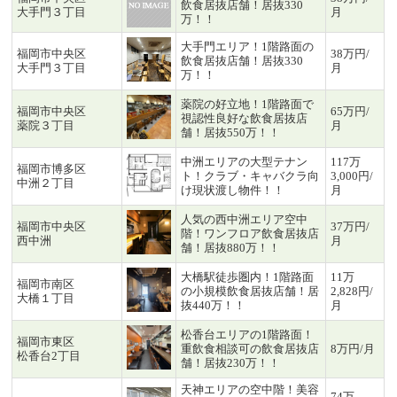
飲食居抜店舗！居抜330
大手門３丁目
月
万！！
大手門エリア！1階路面の
福岡市中央区
38万円/
飲食居抜店舗！居抜330
大手門３丁目
月
万！！
薬院の好立地！1階路面で
福岡市中央区
65万円/
視認性良好な飲食居抜店
薬院３丁目
月
舗！居抜550万！！
中洲エリアの大型テナン
117万
福岡市博多区
ト！クラブ・キャバクラ向
3,000円/
中洲２丁目
け現状渡し物件！！
月
人気の西中洲エリア空中
福岡市中央区
37万円/
階！ワンフロア飲食居抜店
西中洲
月
舗！居抜880万！！
大橋駅徒歩圏内！1階路面
11万
福岡市南区
の小規模飲食居抜店舗！居
2,828円/
大橋１丁目
抜440万！！
月
松香台エリアの1階路面！
福岡市東区
重飲食相談可の飲食居抜店
8万円/月
松香台2丁目
舗！居抜230万！！
天神エリアの空中階！美容
74万