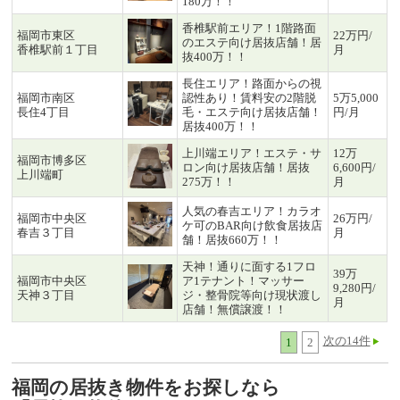
180万！！
香椎駅前エリア！1階路面
福岡市東区
22万円/
のエステ向け居抜店舗！居
香椎駅前１丁目
月
抜400万！！
長住エリア！路面からの視
福岡市南区
認性あり！賃料安の2階脱
5万5,000
長住4丁目
毛・エステ向け居抜店舗！
円/月
居抜400万！！
上川端エリア！エステ・サ
12万
福岡市博多区
ロン向け居抜店舗！居抜
6,600円/
上川端町
275万！！
月
人気の春吉エリア！カラオ
福岡市中央区
26万円/
ケ可のBAR向け飲食居抜店
春吉３丁目
月
舗！居抜660万！！
天神！通りに面する1フロ
39万
福岡市中央区
ア1テナント！マッサー
9,280円/
天神３丁目
ジ・整骨院等向け現状渡し
月
店舗！無償譲渡！！
次の14件
1
2
福岡の居抜き物件をお探しなら